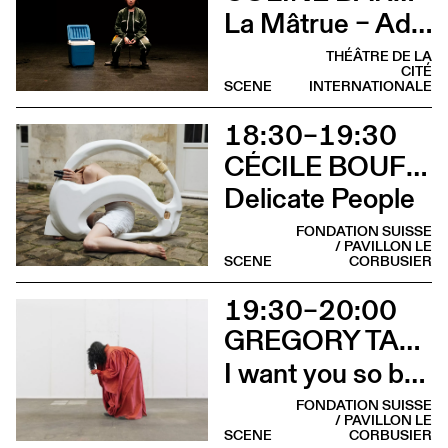
La Mâtrue – Adieu à la ferme
THÉÂTRE DE LA
CITÉ
SCENE
INTERNATIONALE
18:30–19:30
CÉCILE BOUFFARD & RUTH CHILDS (SCARLETT'S)
Delicate People
FONDATION SUISSE
/ PAVILLON LE
SCENE
CORBUSIER
19:30–20:00
GREGORY TARA HARI AVEC PINKY HTUT AUNG
I want you so bad it’s my only wish
FONDATION SUISSE
/ PAVILLON LE
SCENE
CORBUSIER