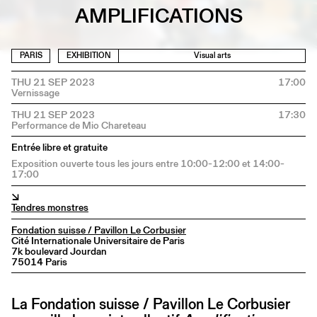
AMPLIFICATIONS
PARIS
EXHIBITION
Visual arts
THU 21 SEP 2023
17:00
THU 21 SEP 2023
17:30
Entrée libre et gratuite
Exposition ouverte tous les jours entre 10:00-12:00 et 14:00-
17:00
↘
Tendres monstres
Fondation suisse / Pavillon Le Corbusier
Cité Internationale Universitaire de Paris
7k boulevard Jourdan
75014 Paris
La Fondation suisse / Pavillon Le Corbusier