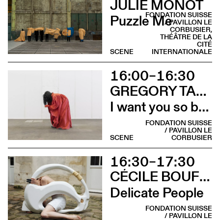
JULIE MONOT
FONDATION SUISSE
Puzzle Me
/ PAVILLON LE
CORBUSIER,
THÉÂTRE DE LA
CITÉ
SCENE
INTERNATIONALE
16:00–16:30
GREGORY TARA HARI AVEC PINKY HTUT AUNG
I want you so bad it’s my only wish
FONDATION SUISSE
/ PAVILLON LE
SCENE
CORBUSIER
16:30–17:30
CÉCILE BOUFFARD & RUTH CHILDS (SCARLETT'S)
Delicate People
FONDATION SUISSE
/ PAVILLON LE