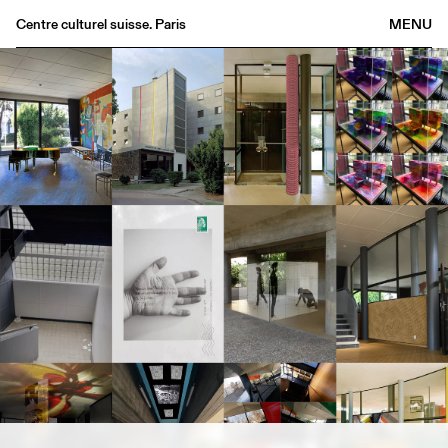
Centre culturel suisse. Paris
MENU
Agenda
Bookshop
Buvette
Archives
Medias
Publications
About
FR
/
EN