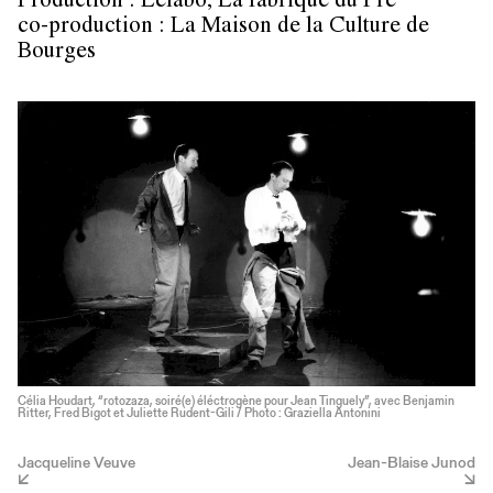
Production : Lelabo, La fabrique du Pré
co-production : La Maison de la Culture de
Bourges
Célia Houdart, “rotozaza, soiré(e) éléctrogène pour Jean Tinguely”, avec Benjamin
Ritter, Fred Bigot et Juliette Rudent-Gili / Photo : Graziella Antonini
Jacqueline Veuve
Jean-Blaise Junod