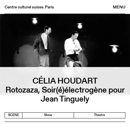
Centre culturel suisse. Paris
MENU
Agenda
Bookshop
Buvette
Archives
Medias
Publications
About
CÉLIA HOUDART
FR
/
EN
Rotozaza, Soir(é)électrogène pour
Jean Tinguely
SCENE
Show
Theatre