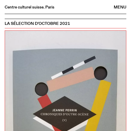
Centre culturel suisse. Paris
MENU
Agenda
LA SÉLECTION D’OCTOBRE 2021
Bookshop
Buvette
Archives
Medias
Publications
About
FR
/
EN