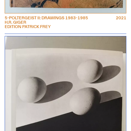
5-POLTERGEIST II: DRAWINGS 1983-1985
2021
H.R. GIGER
EDITION PATRICK FREY