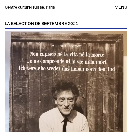
Centre culturel suisse. Paris
MENU
Agenda
LA SÉLECTION DE SEPTEMBRE 2021
Bookshop
Buvette
Archives
Medias
Publications
About
FR
/
EN