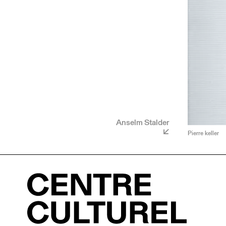
Anselm Stalder
Pierre keller