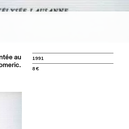
entée au
1991
omeric.
8