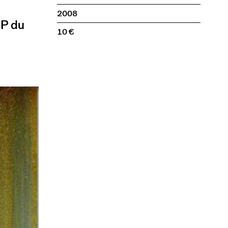
2008
SP du
10