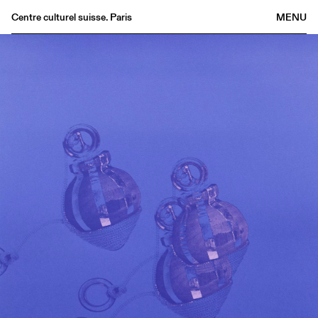
Centre culturel suisse. Paris
MENU
Agenda
Bookshop
Buvette
Archives
Medias
Publications
About
FR
/
EN