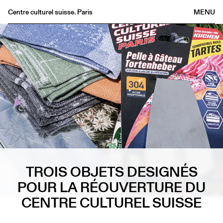
Centre culturel suisse. Paris
MENU
Agenda
Bookshop
Buvette
Archives
Medias
Publications
About
FR
/
EN
TROIS OBJETS DESIGNÉS
POUR LA RÉOUVERTURE DU
CENTRE CULTUREL SUISSE