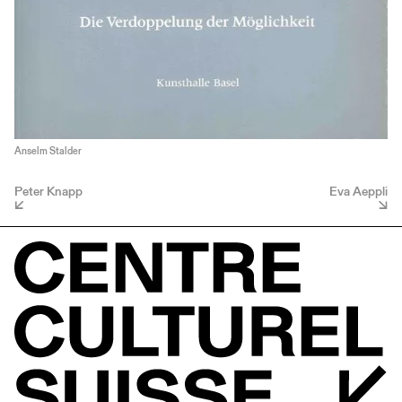
Anselm Stalder
Peter Knapp
Eva Aeppli