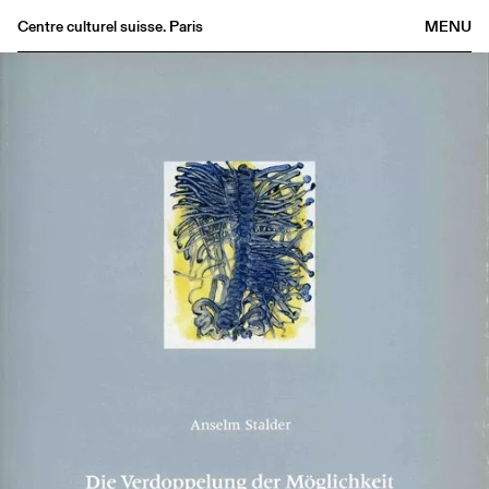
Centre culturel suisse. Paris
MENU
Agenda
Bookshop
Buvette
Archives
Medias
Publications
About
FR
/
EN