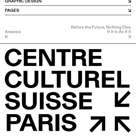
GRAPHIC DESIGN
PAGES
Before the Future, Nothing Else,
Amexica
If It Is As If It