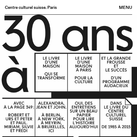
Centre culturel suisse. Paris
MENU
Agenda
Bookshop
Buvette
Archives
Medias
Publications
About
FR
/
EN