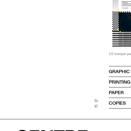
10 marque-pa
GRAPHIC
PRINTING
PAPER
Io
COPIES