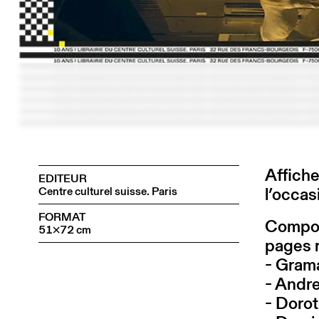
Affiche
EDITEUR
l’occas
Centre culturel suisse. Paris
FORMAT
Composi
51×72 cm
pages r
- Gram
- Andre
- Doro