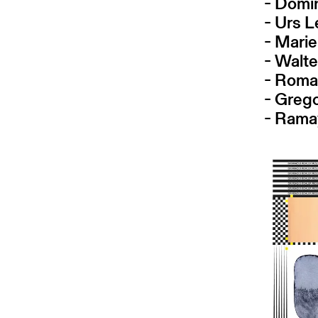
- Domi
- Urs L
- Mari
- Walte
- Roma
- Greg
- Rama