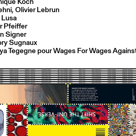
nique Koch
ehni, Olivier Lebrun
e Lusa
r Pfeiffer
n Signer
ory Sugnaux
ya Tegegne pour Wages For Wages Agains