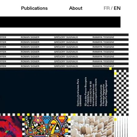
Publications
About
FR
/
EN