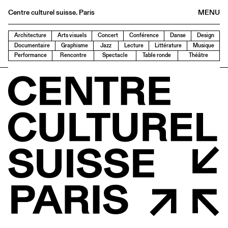
Centre culturel suisse. Paris
MENU
Agenda
Architecture
Arts visuels
Concert
Conférence
Danse
Design
Documentaire
Graphisme
Jazz
Lecture
Littérature
Musique
Bookshop
Performance
Rencontre
Spectacle
Table ronde
Théâtre
Buvette
Archives
Medias
Publications
About
FR
/
EN