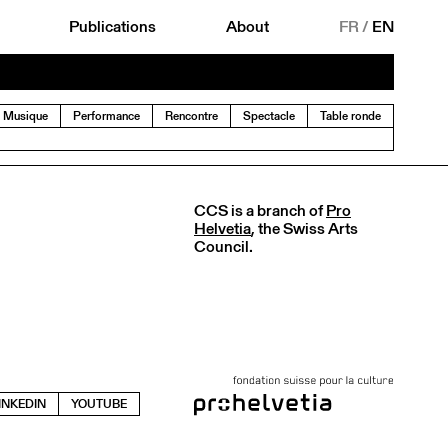
Publications
About
FR
/
EN
Musique
Performance
Rencontre
Spectacle
Table ronde
CCS is a branch of
Pro
Helvetia
, the Swiss Arts
Council.
INKEDIN
YOUTUBE