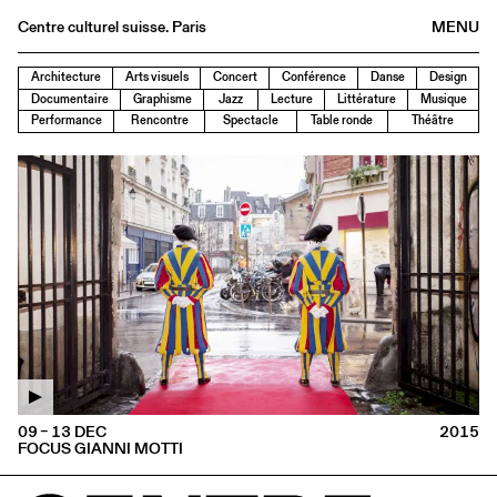
Centre culturel suisse. Paris
MENU
Agenda
Architecture
Arts visuels
Concert
Conférence
Danse
Design
Documentaire
Graphisme
Jazz
Lecture
Littérature
Musique
Bookshop
Performance
Rencontre
Spectacle
Table ronde
Théâtre
Buvette
Archives
Medias
Publications
About
FR
/
EN
09 – 13 DEC
2015
FOCUS GIANNI MOTTI