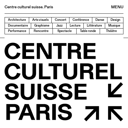
Centre culturel suisse. Paris
MENU
Agenda
Architecture
Arts visuels
Concert
Conférence
Danse
Design
Documentaire
Graphisme
Jazz
Lecture
Littérature
Musique
Bookshop
Performance
Rencontre
Spectacle
Table ronde
Théâtre
Buvette
Archives
Medias
Publications
About
FR
/
EN