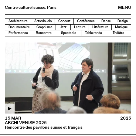
Centre culturel suisse. Paris
MENU
Agenda
Architecture
Arts visuels
Concert
Conférence
Danse
Design
Documentaire
Graphisme
Jazz
Lecture
Littérature
Musique
Bookshop
Performance
Rencontre
Spectacle
Table ronde
Théâtre
Buvette
Archives
Medias
Publications
About
FR
/
EN
15 MAR
2025
ARCHI VENISE 2025
Rencontre des pavillons suisse et français