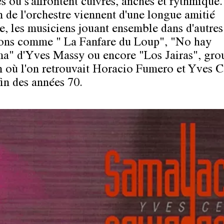
s où s'affrontent cuivres, anches et rythmique.
on de l'orchestre viennent d'une longue amitié
e, les musiciens jouant ensemble dans d'autres
ons comme " La Fanfare du Loup", "No hay
a" d'Yves Massy ou encore "Los Jairas", gro
n où l'on retrouvait Horacio Fumero et Yves C
fin des années 70.