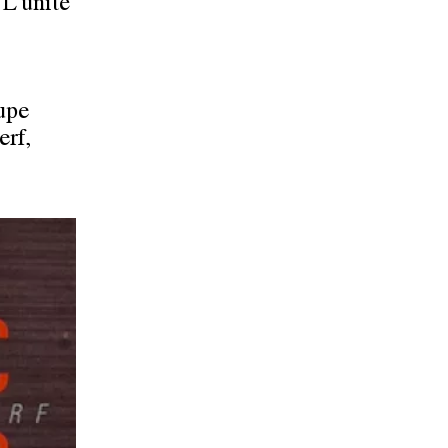
 L'unité
upe
erf,