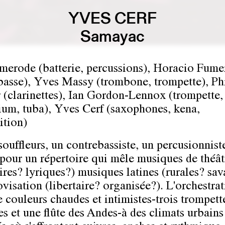
YVES CERF
Samayac
merode (batterie, percussions), Horacio Fume
basse), Yves Massy (trombone, trompette), Ph
 (clarinettes), Ian Gordon-Lennox (trompette,
um, tuba), Yves Cerf (saxophones, kena,
tion)
souffleurs, un contrebassiste, un percusionnist
 pour un répertoire qui mêle musiques de théât
ires? lyriques?) musiques latines (rurales? sav
ovisation (libertaire? organisée?). L'orchestra
e couleurs chaudes et intimistes-trois trompett
s et une flûte des Andes-à des climats urbains