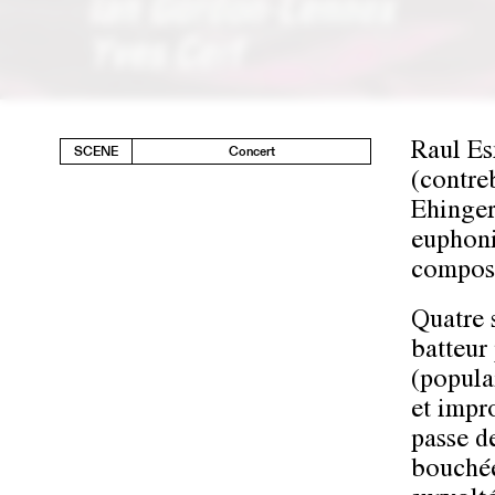
Raul Es
SCENE
Concert
(contre
Ehinger
euphoni
composi
Quatre 
batteur
(popula
et impr
passe d
bouchée