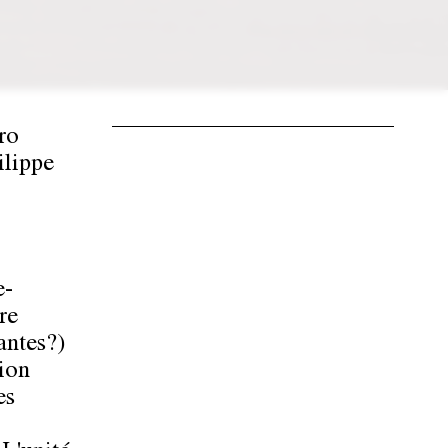
ro
ilippe
e-
re
antes?)
tion
es