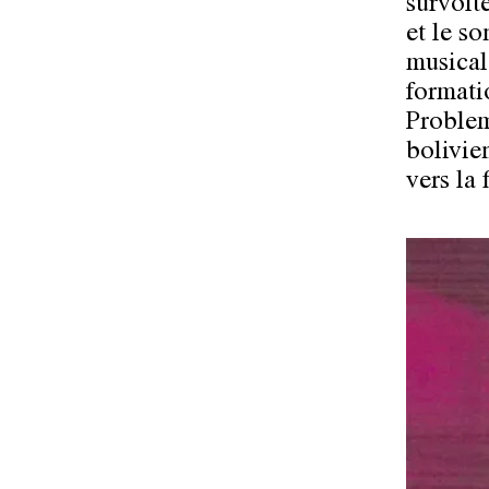
survolté
et le s
musical
formati
Problem
bolivie
vers la 