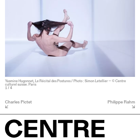
Yasmine Hugonnet, Le Récital des Postures / Photo : Simon Letellier — © Centre
culturel suisse. Paris
1
/ 4
Charles Pictet
Philippe Rahm