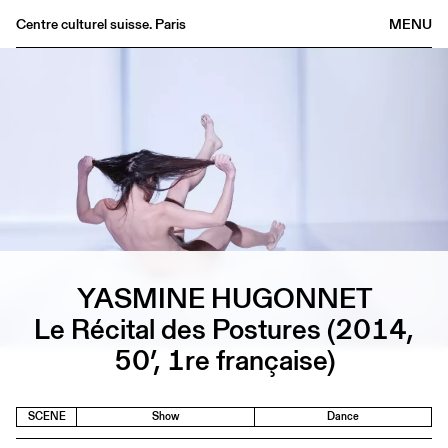
Centre culturel suisse. Paris
MENU
Agenda
Bookshop
Buvette
Archives
Medias
Publications
About
YASMINE HUGONNET
FR
/
EN
Le Récital des Postures (2014,
50’, 1re française)
SCENE
Show
Dance