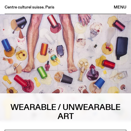
Centre culturel suisse. Paris
MENU
Agenda
Bookshop
Buvette
Archives
Medias
Publications
About
FR
/
EN
WEARABLE / UNWEARABLE
ART