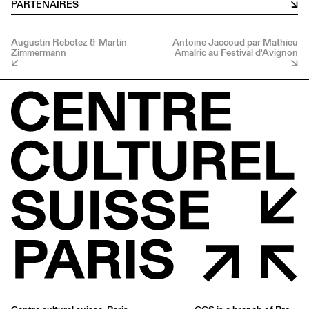
PARTENAIRES
Augustin Rebetez & Martin
Antoine Jaccoud par Mathieu
Zimmermann
Amalric au Festival d'Avignon