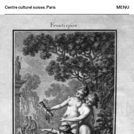
Centre culturel suisse. Paris
MENU
Agenda
Bookshop
Buvette
Archives
Medias
Publications
About
FR
/
EN