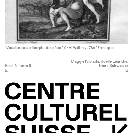
“Musarion, ou la philosophie des grâces”, C.-M. Weiland, 1780 / Frontispice
Maggie Nichols, Joëlle Léandre,
Pied-à -terre II
Irène Schweizer