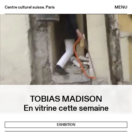
Centre culturel suisse. Paris
MENU
Agenda
Bookshop
Buvette
Archives
Medias
Publications
About
FR
/
EN
TOBIAS MADISON
En vitrine cette semaine
EXHIBITION