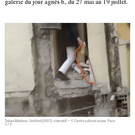
galerie du jour agnès b., du 27 mai au 19 juillet.
Tobias Madison, Untitled (2007), videostill — © Centre culturel suisse. Paris
1
/ 2