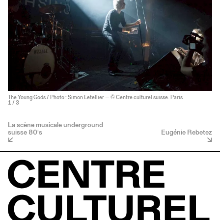
The Young Gods / Photo : Simon Letellier — © Centre culturel suisse. Paris
1
/ 3
La scène musicale underground
suisse 80's
Eugénie Rebetez