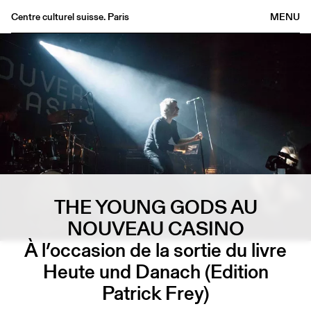
Centre culturel suisse. Paris
MENU
Agenda
Bookshop
Buvette
Archives
Medias
Publications
About
THE YOUNG GODS AU
FR
/
EN
NOUVEAU CASINO
À l’occasion de la sortie du livre
Heute und Danach (Edition
Patrick Frey)