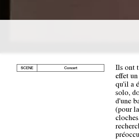
Ils ont
SCENE
Concert
effet u
qu'il a
solo, d
d'une b
(pour la
cloches
recherc
préoccu