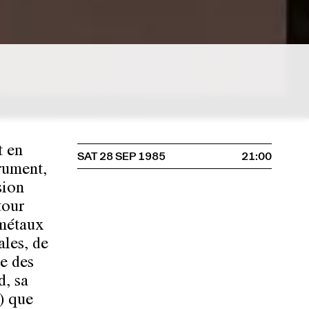
t en
SAT 28 SEP 1985
21:00
trument,
sion
tour
 métaux
ales, de
e des
d, sa
) que