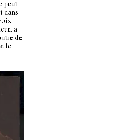
e peut
nt dans
voix
eur, a
ontre de
s le