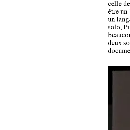
celle de
être un 
un lang
solo, Pi
beaucou
deux so
documen