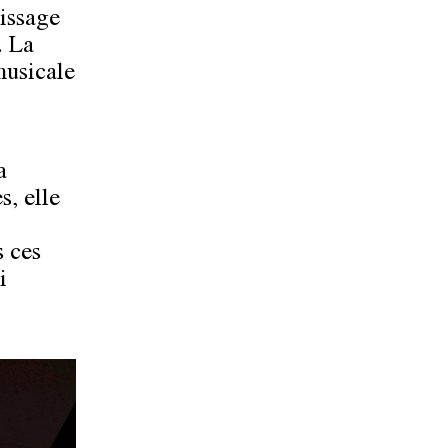
tissage
. La
musicale
a
s, elle
s ces
i