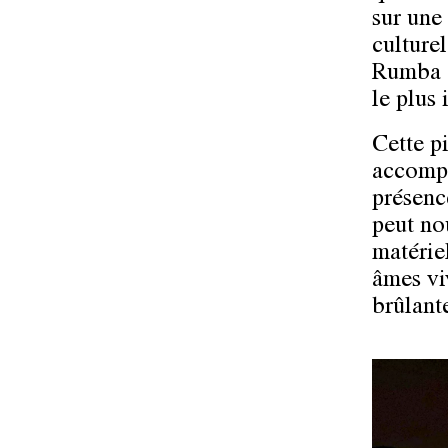
sur une 
culturel
Rumba c
le plus
Cette p
accompa
présence
peut no
matérie
âmes viv
brûlant