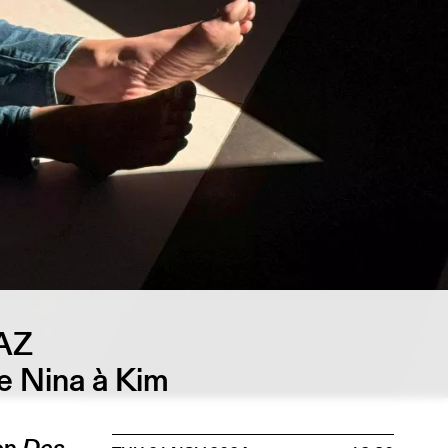
AZ
e Nina à Kim
on
Des