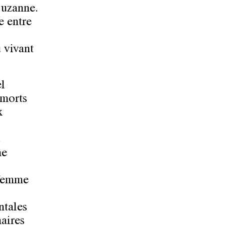
Suzanne.
e entre
 vivant
el
 morts
x
s
ne
 femme
ntales
naires