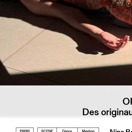
O
Des origina
Nina Be
PARIS
SCENE
Dance
Meeting