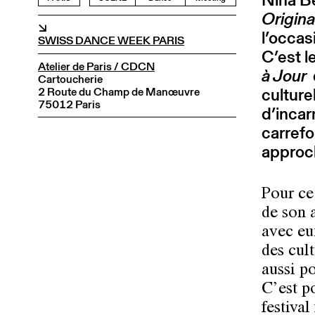
Origina
↘
l’occas
SWISS DANCE WEEK PARIS
C’est l
Atelier de Paris / CDCN
à Jour
Cartoucherie
culture
2 Route du Champ de Manœuvre
75012 Paris
d’inca
carrefo
approc
Pour ce
de son 
avec eu
des cul
aussi p
C’est p
festiva