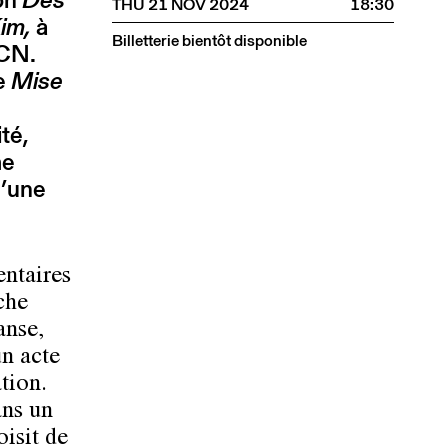
THU 21 NOV 2024
18:30
Kim,
à
Billetterie bientôt disponible
DCN.
re
Mise
té,
me
d’une
entaires
che
anse,
un acte
tion.
ans un
isit de