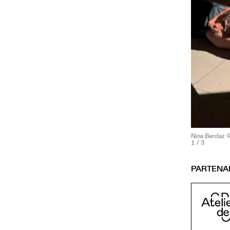
Nina Berclaz
1
/ 3
PARTENA