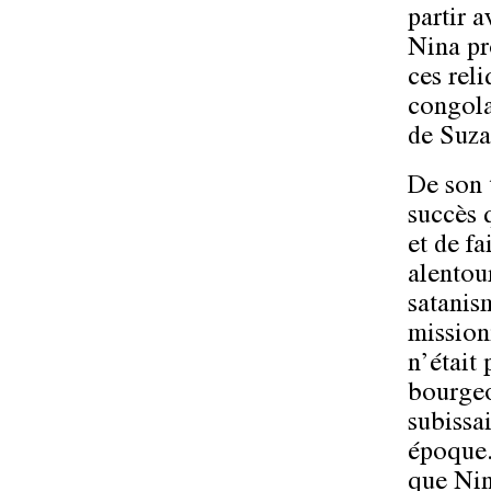
partir 
Nina pr
ces rel
congola
de Suza
De son 
succès 
et de fa
alentou
satanis
mission
n’était 
bourgeo
subissai
époque.
que Nin