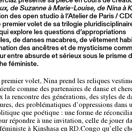
ux, de Suzanne à Marie-Louise, de Nina à 
ion des open studio à l’Atelier de Paris / C
e premier volet de sa trilogie pluridisciplinai
qui explore les questions d’appropriations
lles, de danses macabres, de vêtement habi
rnation des ancêtres et de mysticisme com
ur entre absurde et sérieux sous le prisme 
he féministe.
 premier volet, Nina prend les reliques vestim
aïeule comme des partenaires de danse et cher
x la rencontre des générations, des styles de d
tures, des problématiques d’oppressions dans 
olitique que poétique : une forme de réconcilia
our répondre à une invitation, celle de jouer d
l féministe à Kinshasa en RD.Congo qu’elle cho