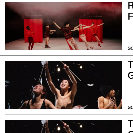
0
F
S
0
S
0