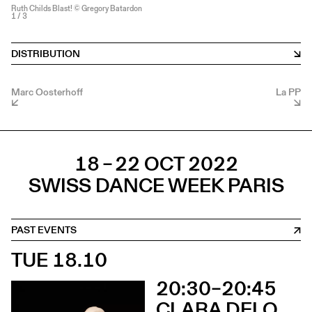
Ruth Childs Blast! © Gregory Batardon
1
/ 3
DISTRIBUTION
Marc Oosterhoff
La PP
18 – 22 OCT 2022
SWISS DANCE WEEK PARIS
PAST EVENTS
TUE 18.10
20:30–20:45
CLARA DELORME