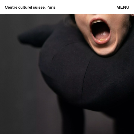
Centre culturel suisse. Paris
MENU
Agenda
Bookshop
Buvette
Archives
Medias
Publications
About
FR
/
EN