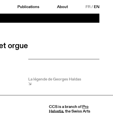
Publications
About
FR
/
EN
 et orgue
La légende de Georges Haldas
CCS is a branch of
Pro
Helvetia
, the Swiss Arts