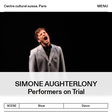
Centre culturel suisse. Paris
MENU
Agenda
Bookshop
Buvette
Archives
Medias
Publications
About
FR
/
EN
SIMONE AUGHTERLONY
Performers on Trial
SCENE
Show
Dance