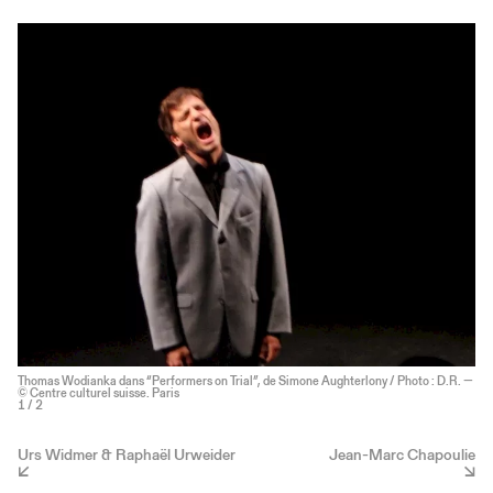
Thomas Wodianka dans “Performers on Trial”, de Simone Aughterlony / Photo : D.R. —
© Centre culturel suisse. Paris
1
/ 2
Urs Widmer & Raphaël Urweider
Jean-Marc Chapoulie