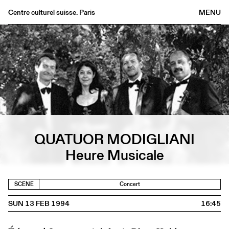
Centre culturel suisse. Paris
MENU
Agenda
Bookshop
Buvette
Archives
Medias
Publications
About
QUATUOR MODIGLIANI
FR
/
EN
Heure Musicale
SCENE
Concert
SUN 13 FEB 1994
16:45