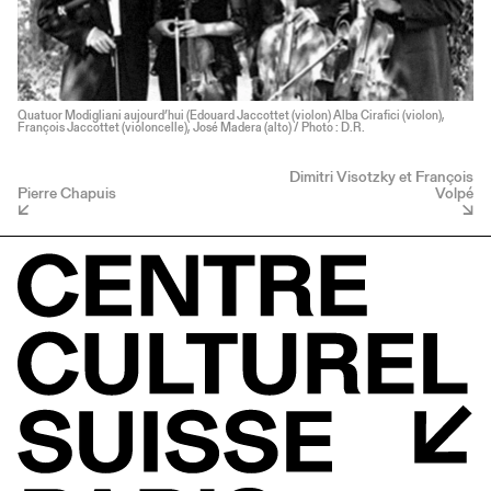
Quatuor Modigliani aujourd’hui (Edouard Jaccottet (violon) Alba Cirafici (violon),
François Jaccottet (violoncelle), José Madera (alto) / Photo : D.R.
Dimitri Visotzky et François
Pierre Chapuis
Volpé