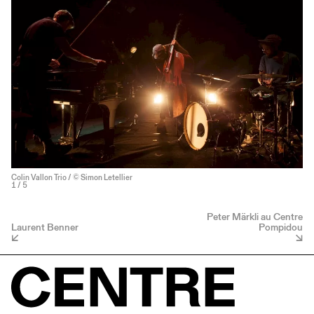
Colin Vallon Trio / © Simon Letellier
1
/ 5
Peter Märkli au Centre
Laurent Benner
Pompidou