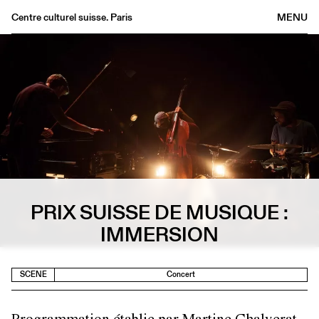
Centre culturel suisse. Paris
MENU
Agenda
Bookshop
Buvette
Archives
Medias
Publications
About
PRIX SUISSE DE MUSIQUE :
FR
/
EN
IMMERSION
SCENE
Concert