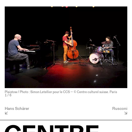
Plaistow / Photo : Simon Letellier pour le CCS — © Centre culturel suisse. Paris
1
/ 6
Hans Schärer
Rusconi