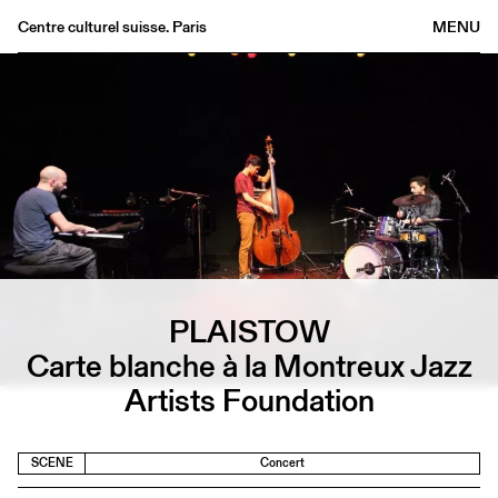
Centre culturel suisse. Paris
MENU
Agenda
Bookshop
Buvette
Archives
Medias
Publications
About
PLAISTOW
FR
/
EN
Carte blanche à la Montreux Jazz
Artists Foundation
SCENE
Concert