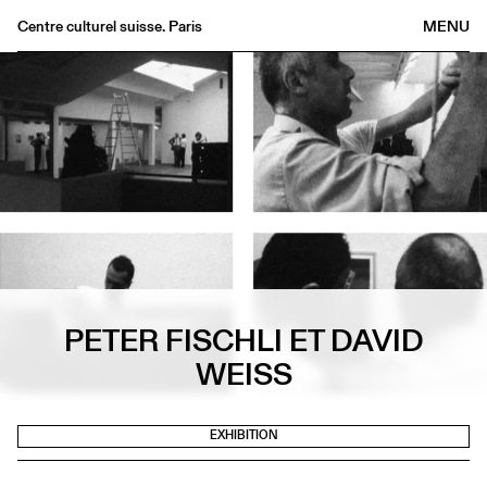
Centre culturel suisse. Paris
MENU
Agenda
Bookshop
Buvette
Archives
Medias
Publications
About
FR
/
EN
PETER FISCHLI ET DAVID
WEISS
EXHIBITION