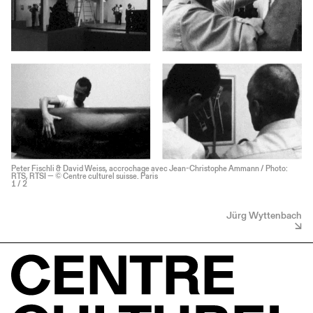
Peter Fischli & David Weiss, accrochage avec Jean-Christophe Ammann / Photo:
RTS, RTSI — © Centre culturel suisse. Paris
1
/ 2
Jürg Wyttenbach