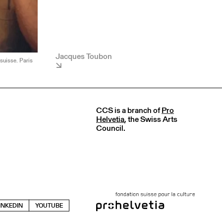
Jacques Toubon
suisse. Paris
CCS is a branch of
Pro
Helvetia
, the Swiss Arts
Council.
INKEDIN
YOUTUBE