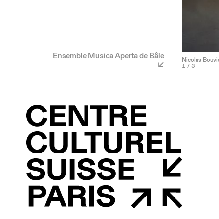
Ensemble Musica Aperta de Bâle
Nicolas Bouvie
1
/ 3