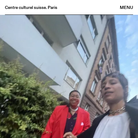
Centre culturel suisse. Paris
MENU
Agenda
Bookshop
Buvette
Archives
Medias
Publications
About
FR
/
EN