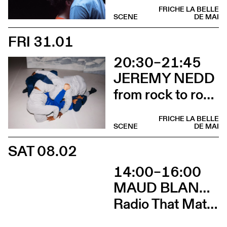
FRICHE LA BELLE
SCENE
DE MAI
FRI 31.01
20:30–21:45
JEREMY NEDD
from rock to rock … aka how magnolia was taken for granite
FRICHE LA BELLE
SCENE
DE MAI
SAT 08.02
14:00–16:00
MAUD BLANDEL, FLAVIO VIRZÌ, ASLAA
Radio That Matters