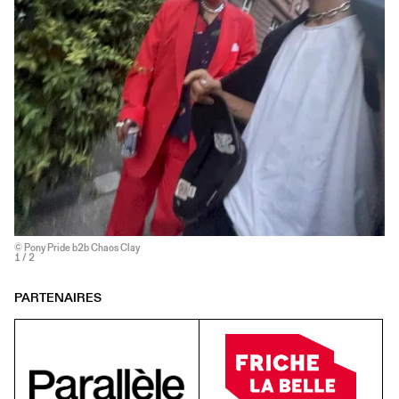
© Pony Pride b2b Chaos Clay
1
/ 2
PARTENAIRES