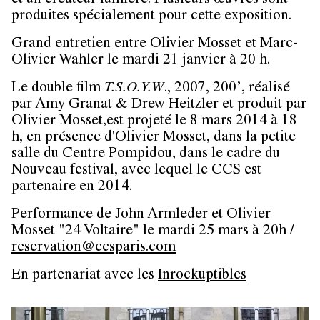
et un créateur lumière. Plusieurs œuvres sont
produites spécialement pour cette exposition.
Grand entretien entre Olivier Mosset et Marc-
Olivier Wahler le
mardi 21 janvier à 20 h
.
Le double film
T.S.O.Y.W
., 2007, 200’, réalisé
par Amy Granat & Drew Heitzler et produit par
Olivier Mosset,est projeté le
8 mars 2014 à 18
h
, en présence d'Olivier Mosset, dans la petite
salle du Centre Pompidou, dans le cadre du
Nouveau festival, avec lequel le CCS est
partenaire en 2014.
Performance de John Armleder et Olivier
Mosset "24 Voltaire" le
mardi 25 mars à 20h
/
reservation@ccsparis.com
En partenariat avec les
Inrockuptibles