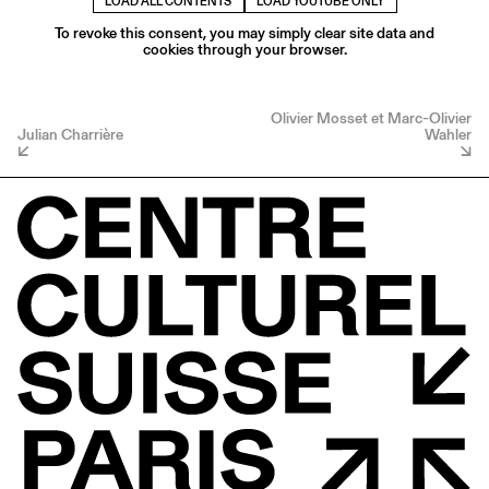
LOAD ALL CONTENTS
LOAD YOUTUBE ONLY
To revoke this consent, you may simply clear site data and
cookies through your browser.
Olivier Mosset et Marc-Olivier
Julian Charrière
Wahler