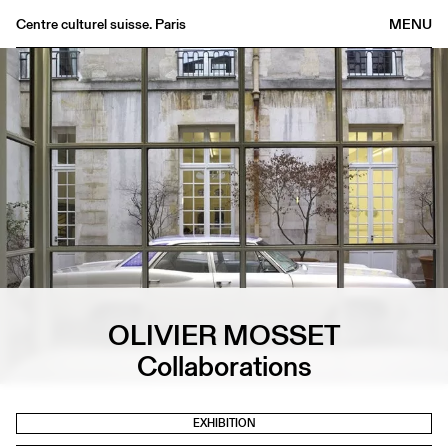
Centre culturel suisse. Paris
MENU
Agenda
Bookshop
Buvette
Archives
Medias
Publications
About
FR
/
EN
OLIVIER MOSSET
Collaborations
EXHIBITION