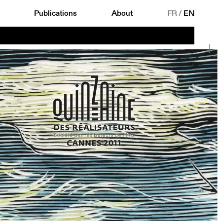
Publications
About
FR
/
EN