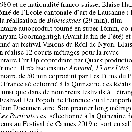
980 et de nationalité franco-suisse, Blaise Ha
lômé de l’Ecole cantonale d’art de Lausanne (
la réalisation de
Bibeleskaes
(29 min), film
taire autoproduit tourné en super 16mm, co-r
ryam Goormaghtigh (Avant la fin de l’été) et
onné au festival Visions du Réel de Nyon, Blai
n réalise 12 courts métrages pour la revue
taire Cut Up coproduite par Quark productio
ance. Il réalise ensuite
Armand, 15 ans l’été
,
taire de 50 min coproduit par Les Films du P
 France sélectionné à la Quinzaine des Réalis
ainsi que dans de nombreux festivals à l’étran
 Festival Dei Popoli de Florence où il remporte
leur Documentaire. Son premier long métrag
Les Particules
est sélectionné à la Quinzaine d
eurs au Festival de Cannes 2019 et sort en sall