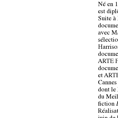
Né en 1
est dip
Suite à 
documen
avec Ma
sélecti
Harriso
documen
ARTE Fr
documen
et ARTE
Cannes 
dont le
du Meil
fiction
Réalisat