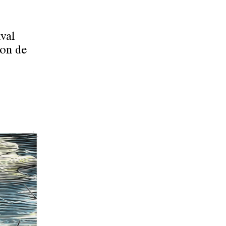
ival
ion de