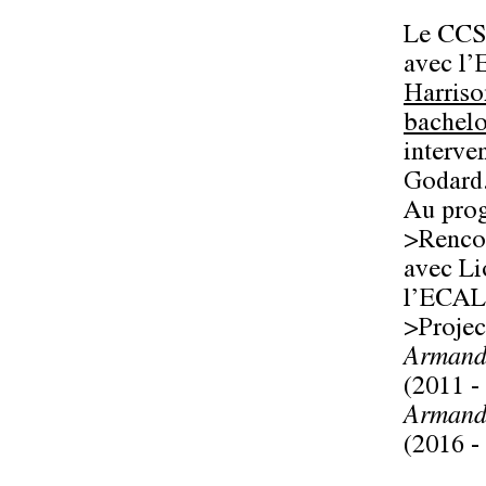
Le CCS 
avec l’
Harriso
bachel
interve
Godard
Au pro
>Rencon
avec Li
l’ECAL
>Projec
Armand,
(2011 -
Armand
(2016 -