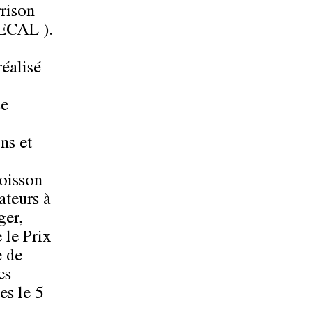
rrison
 ECAL ).
éalisé
se
ns et
oisson
ateurs à
ger,
 le Prix
e de
es
es le 5