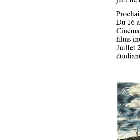
juin de
Prochai
Du 16 a
Cinéma 
films i
Juillet 
étudiant