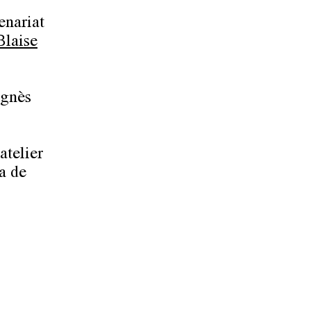
enariat
Blaise
Agnès
atelier
a de