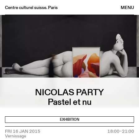
Centre culturel suisse. Paris
MENU
Agenda
Bookshop
Buvette
Archives
Medias
Publications
About
NICOLAS PARTY
FR
/
EN
Pastel et nu
EXHIBITION
FRI 16 JAN 2015
18:00–21:00