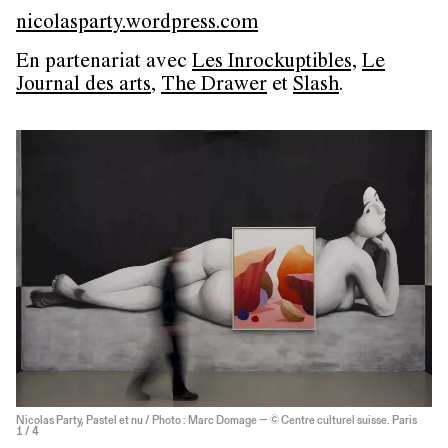
nicolasparty.wordpress.com
En partenariat avec
Les Inrockuptibles,
Le
Journal des arts
,
The Drawer
et
Slash
.
Nicolas Party, Pastel et nu / Photo : Marc Domage — © Centre culturel suisse. Paris
1
/ 4