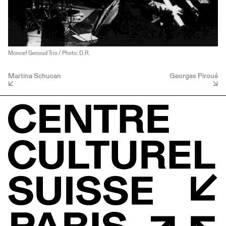
Moncef Genoud Trio / Photo: D.R.
Martina Schucan
Georges Piroué