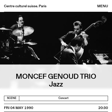
Centre culturel suisse. Paris
MENU
Agenda
Bookshop
Buvette
Archives
Medias
Publications
About
FR
/
EN
MONCEF GENOUD TRIO
Jazz
SCENE
Concert
FRI 04 MAY 1990
20:30