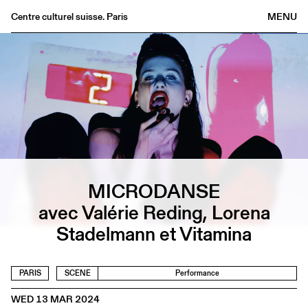
Centre culturel suisse. Paris
MENU
Agenda
Bookshop
Buvette
Archives
Medias
Publications
About
MICRODANSE
FR
/
EN
avec Valérie Reding, Lorena
Stadelmann et Vitamina
PARIS
SCENE
Performance
WED 13 MAR 2024