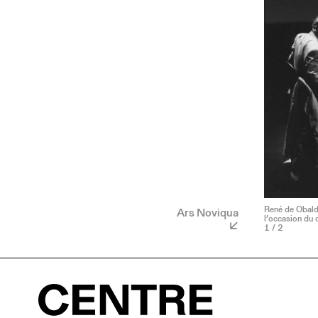
René de Obaldi
Ars Noviqua
l’occasion du 
1
/ 2