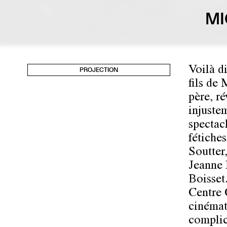
MI
Voilà d
PROJECTION
fils de
père, ré
injustem
spectacl
fétiche
Soutter
Jeanne 
Boisset.
Centre 
cinémat
complic