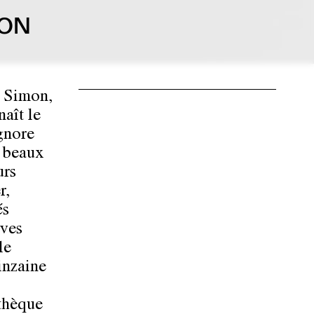
MON
s Simon,
naît le
ignore
e beaux
urs
r,
és
Yves
le
inzaine
thèque