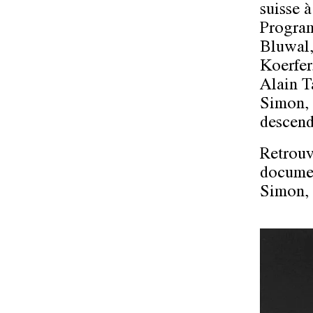
suisse 
Program
Bluwal,
Koerfer
Alain Ta
Simon, q
descend
Retrouv
documen
Simon, 