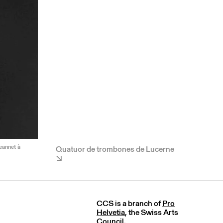
eannet à
Quatuor de trombones de Lucerne
CCS is a branch of
Pro
Helvetia
, the Swiss Arts
Council.