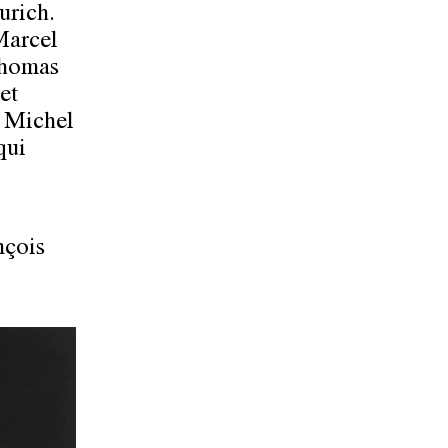
urich.
Marcel
Thomas
et
n Michel
qui
nçois