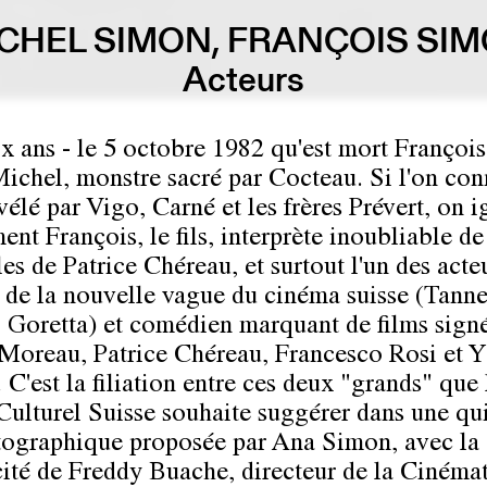
CHEL SIMON, FRANÇOIS SI
Acteurs
ix ans - le 5 octobre 1982 qu'est mort Françoi
 Michel, monstre sacré par Cocteau. Si l'on con
vélé par Vigo, Carné et les frères Prévert, on 
ent François, le fils, interprète inoubliable d
es de Patrice Chéreau, et surtout l'un des acte
s de la nouvelle vague du cinéma suisse (Tanne
, Goretta) et comédien marquant de films sign
Moreau, Patrice Chéreau, Francesco Rosi et 
 C'est la filiation entre ces deux "grands" que 
Culturel Suisse souhaite suggérer dans une qu
ographique proposée par Ana Simon, avec la
ité de Freddy Buache, directeur de la Cinéma