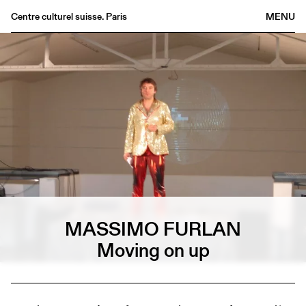
Centre culturel suisse. Paris
MENU
Agenda
Bookshop
Buvette
Archives
Medias
Publications
About
FR
/
EN
MASSIMO FURLAN
Moving on up