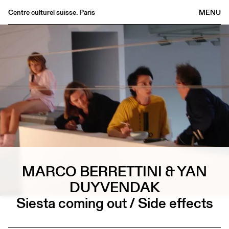
Centre culturel suisse. Paris
MENU
Agenda
Bookshop
Buvette
Archives
Medias
Publications
About
FR
/
EN
MARCO BERRETTINI & YAN
DUYVENDAK
Siesta coming out / Side effects