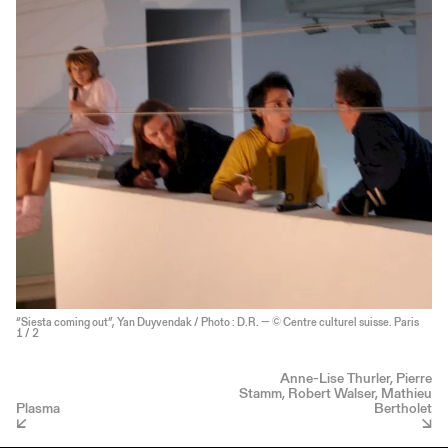
“Siesta coming out”, Yan Duyvendak / Photo : D.R. — © Centre culturel suisse. Paris
1
/ 2
Anne-Lise Thurler, Pierre
Stamm, Robert Walser, Mathieu
Plasma
Bertholet