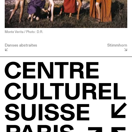
Monte Verita / Photo : D.R.
Danses abstraites
Stimmhorn