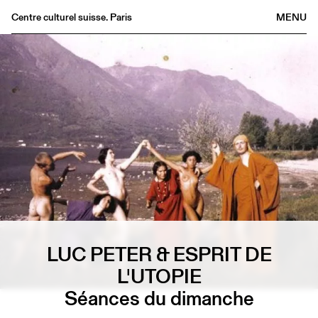
Centre culturel suisse. Paris
MENU
Agenda
Bookshop
Buvette
Archives
Medias
Publications
About
FR
/
EN
LUC PETER & ESPRIT DE
L'UTOPIE
Séances du dimanche