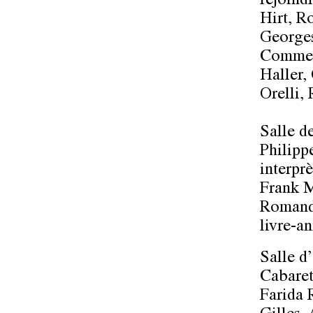
rejoind
Hirt, R
Georges
Comment
Haller,
Orelli,
Salle d
Philipp
interpr
Frank M
Romande
livre-an
Salle d
Cabaret
Farida 