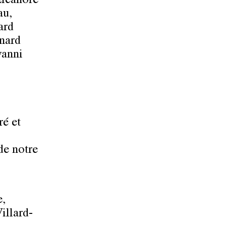
Éléanore
au,
ard
nard
vanni
ré et
de notre
e,
illard-