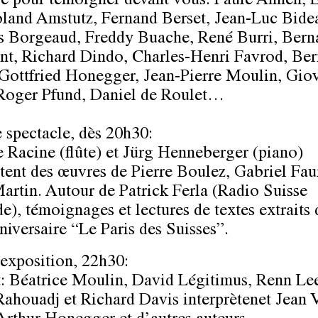
re pour témoigner devant vous: Paule Annen, 
oland Amstutz, Fernand Berset, Jean-Luc Bide
 Borgeaud, Freddy Buache, René Burri, Bern
, Richard Dindo, Charles-Henri Favrod, Ber
 Gottfried Honegger, Jean-Pierre Moulin, Gio
 Roger Pfund, Daniel de Roulet…
e spectacle, dès 20h30:
e Racine (flûte) et Jürg Henneberger (piano)
ètent des œuvres de Pierre Boulez, Gabriel Fau
artin. Autour de Patrick Ferla (Radio Suisse
), témoignages et lectures de textes extraits 
niversaire “Le Paris des Suisses”.
’exposition, 22h30:
: Béatrice Moulin, David Légitimus, Renn Le
Rahouadj et Richard Davis interprètenet Jean V