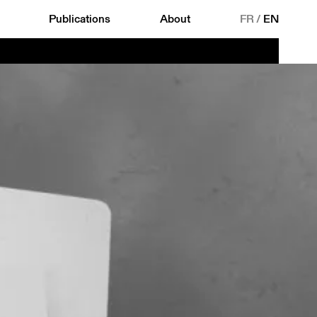
Publications
About
FR
/
EN