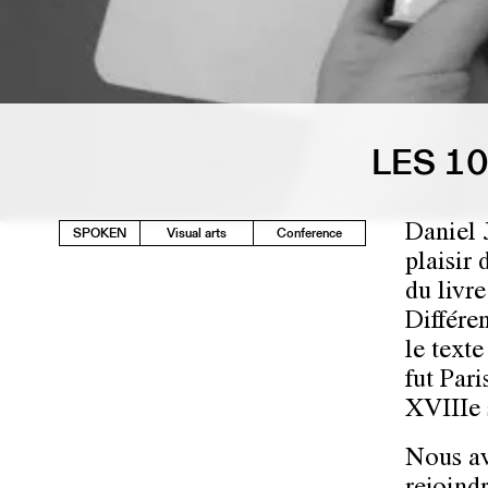
LES 1
Daniel 
SPOKEN
Visual arts
Conference
plaisir 
du livr
Différe
le texte
fut Pari
XVIIIe 
Nous av