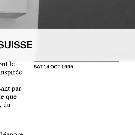
SUISSE
ont le
SAT 14 OCT 1995
inspirée
sant par
te que
, du