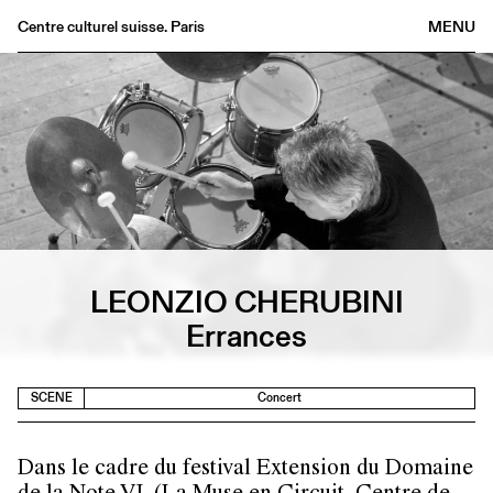
Centre culturel suisse. Paris
MENU
Agenda
Bookshop
Buvette
Archives
Medias
Publications
About
LEONZIO CHERUBINI
FR
/
EN
Errances
SCENE
Concert
Dans le cadre du festival Extension du Domaine