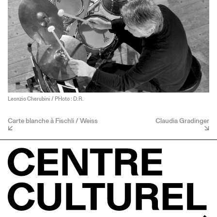
Leonzio Cherubini / PHoto : D.R.
Carte blanche à Fischli / Weiss
Claudia Gradinger