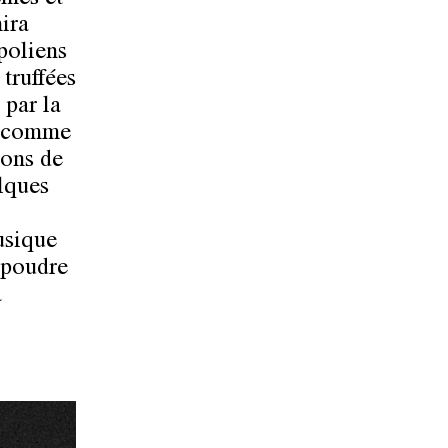
ira
poliens
 truffées
 par la
nt comme
ions de
lques
usique
s poudre
à