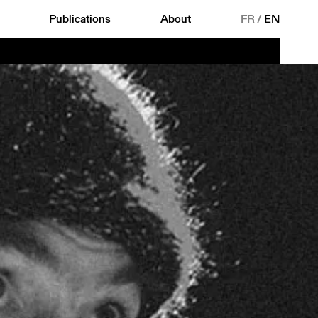
Publications
About
FR
/
EN