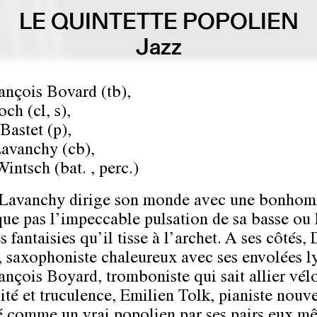
LE QUINTETTE POPOLIEN
Jazz
ançois Bovard (tb),
ch (cl, s),
Bastet (p),
avanchy (cb),
Wintsch (bat. , perc.)
Lavanchy dirige son monde avec une bonhom
ue pas l’impeccable pulsation de sa basse ou 
s fantaisies qu’il tisse à l’archet. A ses côtés,
 saxophoniste chaleureux avec ses envolées ly
ançois Boyard, tromboniste qui sait allier vélo
ité et truculence, Emilien Tolk, pianiste nouv
 comme un vrai popolien par ses pairs eux m