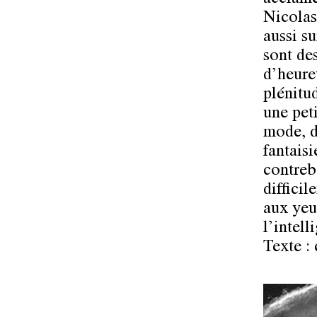
Nicolas
aussi s
sont des
d’heureu
plénitu
une peti
mode, d
fantaisi
contreb
diffici
aux yeu
l’intell
Texte : 