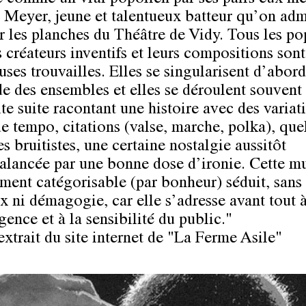
 Meyer, jeune et talentueux batteur qu’on adm
ur les planches du Théâtre de Vidy. Tous les po
 créateurs inventifs et leurs compositions sont
ses trouvailles. Elles se singularisent d’abord
de des ensembles et elles se déroulent souve
te suite racontant une histoire avec des variat
e tempo, citations (valse, marche, polka), que
es bruitistes, une certaine nostalgie aussitôt
alancée par une bonne dose d’ironie. Cette m
lement catégorisable (par bonheur) séduit, san
x ni démagogie, car elle s’adresse avant tout 
igence et à la sensibilité du public."
extrait du site internet de "La Ferme Asile"