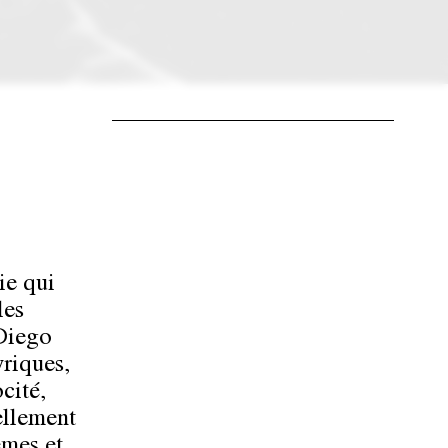
ie qui
les
 Diego
riques,
cité,
ellement
êmes et