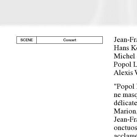
Jean-Fr
SCENE
Concert
Hans Ko
Michel 
Popol L
Alexis 
"Popol 
ne masq
délicate
Marion,
Jean-Fr
onctuos
acclamé