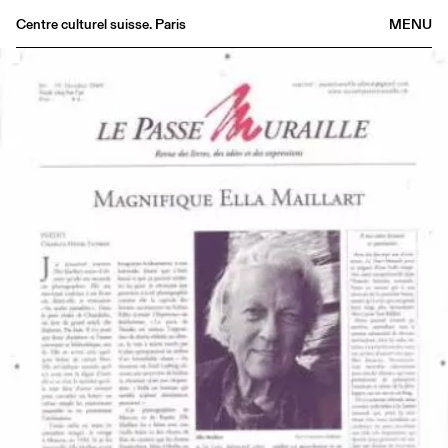
Centre culturel suisse. Paris
MENU
Agenda
Bookshop
Buvette
Archives
Medias
Publications
About
FR
/
EN