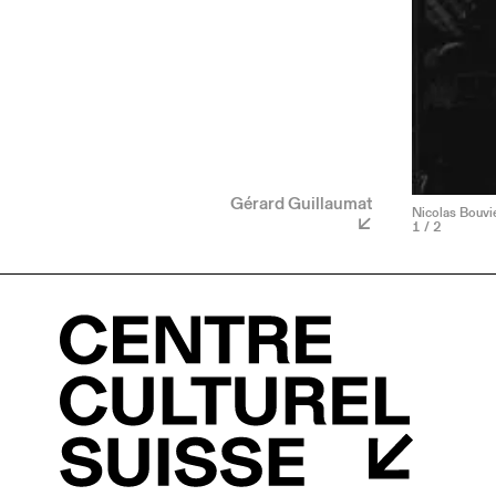
Gérard Guillaumat
Nicolas Bouvie
1
/ 2