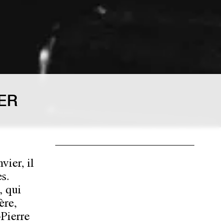
ER
vier, il
s.
, qui
ère,
Pierre