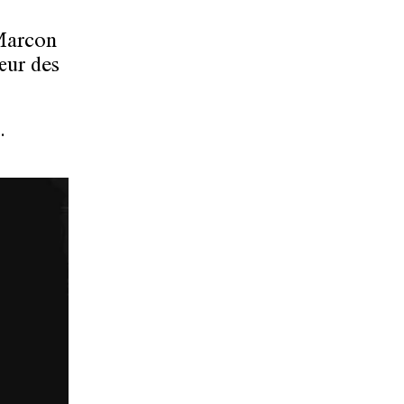
Marcon
œur des
.