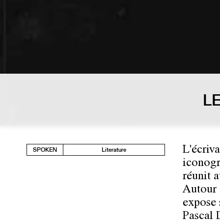
L
L'écriv
SPOKEN
Literature
iconogr
réunit 
Autour 
expose 
Pascal 