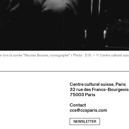
r lors la soirée “Nicolas Bouvier, iconographe” / Photo : D.R. — © Centre culturel suis
Centre culturel suisse. Paris
32 rue des Francs-Bourgeois
75003 Paris
Contact
ccs@ccsparis.com
NEWSLETTER