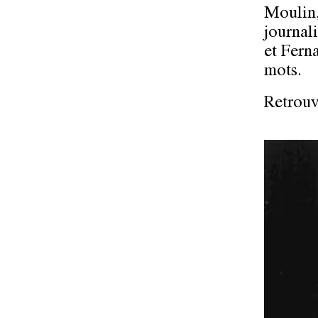
Moulin,
journal
et Fern
mots.
Retrouv