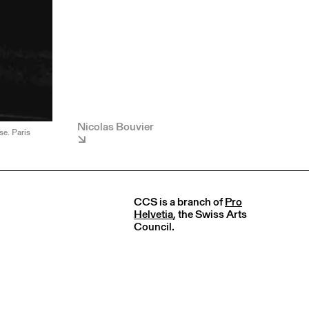
Nicolas Bouvier
se. Paris
CCS is a branch of
Pro
Helvetia
, the Swiss Arts
Council.