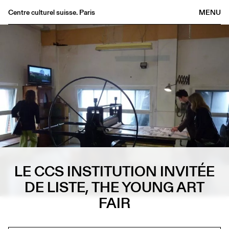
Centre culturel suisse. Paris
MENU
Agenda
Bookshop
Buvette
Archives
Medias
Publications
About
FR
/
EN
LE CCS INSTITUTION INVITÉE
DE LISTE, THE YOUNG ART
FAIR