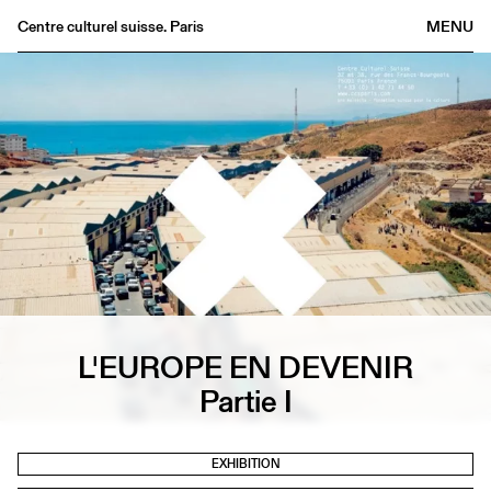
Centre culturel suisse. Paris
MENU
Agenda
Bookshop
Buvette
Archives
Medias
Publications
About
FR
/
EN
L'EUROPE EN DEVENIR
Partie I
EXHIBITION