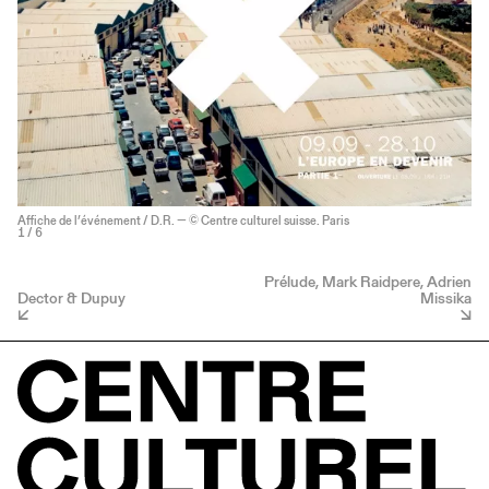
Affiche de l’événement / D.R. — © Centre culturel suisse. Paris
1
/ 6
Prélude, Mark Raidpere, Adrien
Dector & Dupuy
Missika