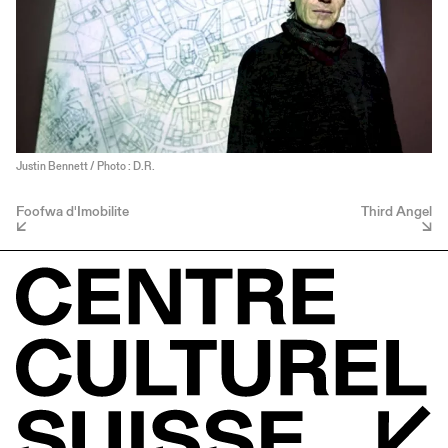
Justin Bennett / Photo : D.R.
Foofwa d'Imobilite
Third Angel