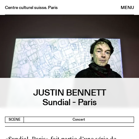
Centre culturel suisse. Paris
MENU
Agenda
Bookshop
Buvette
Archives
Medias
Publications
About
JUSTIN BENNETT
FR
/
EN
Sundial - Paris
SCENE
Concert